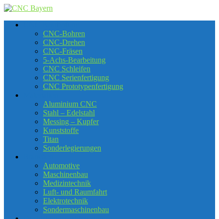
Skip
to
CNC Bearbeitung
content
CNC-Bohren
CNC-Drehen
CNC-Fräsen
5-Achs-Bearbeitung
CNC Schleifen
CNC Serienfertigung
CNC Prototypenfertigung
Materialien
Aluminium CNC
Stahl – Edelstahl
Messing – Kupfer
Kunststoffe
Titan
Sonderlegierungen
Branchen
Automotive
Maschinenbau
Medizintechnik
Luft- und Raumfahrt
Elektrotechnik
Sondermaschinenbau
Qualität und Zertifizierungen