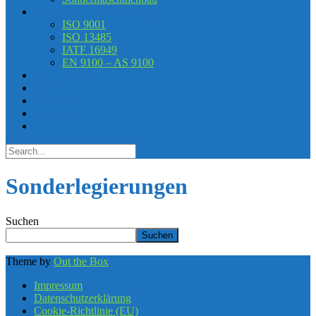
Qualität und Zertifizierungen
ISO 9001
ISO 13485
IATF 16949
EN 9100 – AS 9100
Unternehmen
SWOT
Aktuelles
Kontakt
Sonderlegierungen
Suchen
Suchen
Theme by
Out the Box
Impressum
Datenschutzerklärung
Cookie-Richtlinie (EU)