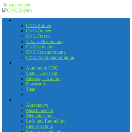
Skip to content
CNC Bearbeitung
CNC-Bohren
CNC-Drehen
CNC-Fräsen
5-Achs-Bearbeitung
CNC Schleifen
CNC Serienfertigung
CNC Prototypenfertigung
Materialien
Aluminium CNC
Stahl – Edelstahl
Messing – Kupfer
Kunststoffe
Titan
Sonderlegierungen
Branchen
Automotive
Maschinenbau
Medizintechnik
Luft- und Raumfahrt
Elektrotechnik
Sondermaschinenbau