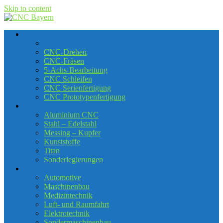
Skip to content
CNC Bearbeitung
CNC-Bohren
CNC-Drehen
CNC-Fräsen
5-Achs-Bearbeitung
CNC Schleifen
CNC Serienfertigung
CNC Prototypenfertigung
Materialien
Aluminium CNC
Stahl – Edelstahl
Messing – Kupfer
Kunststoffe
Titan
Sonderlegierungen
Branchen
Automotive
Maschinenbau
Medizintechnik
Luft- und Raumfahrt
Elektrotechnik
Sondermaschinenbau